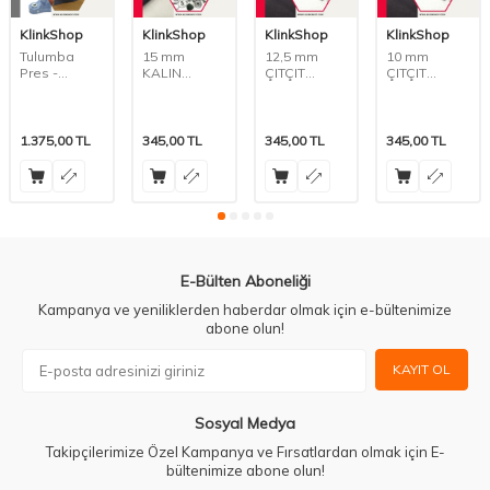
KlinkShop
KlinkShop
KlinkShop
KlinkShop
Tulumba
15 mm
12,5 mm
10 mm
Pres -
KALIN
ÇITÇIT
ÇITÇIT
Kuşgözü ve
KUMAŞ
Tulumba
Tulumba
Çıt Çıt
ÇITÇIT
Pres
Pres
Makinesi
Tulumba
APARATI
APARATI
Pres
1.375,00
TL
345,00
TL
345,00
TL
345,00
TL
APARATI
E-Bülten Aboneliği
Kampanya ve yeniliklerden haberdar olmak için e-bültenimize
abone olun!
KAYIT OL
Sosyal Medya
Takipçilerimize Özel Kampanya ve Fırsatlardan olmak için E-
bültenimize abone olun!