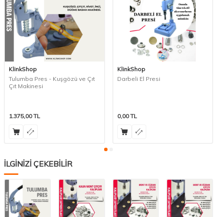
KlinkShop
KlinkShop
Tulumba Pres - Kuşgözü ve Çıt
Darbeli El Presi
Çıt Makinesi
1.375,00
TL
0,00
TL
İLGİNİZİ ÇEKEBİLİR