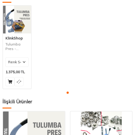
KlinkShop
Tulumba
Pres -
Kuşgözü ve
Çıt Çıt
Makinesi
1.375,00
TL
İlişkili Ürünler