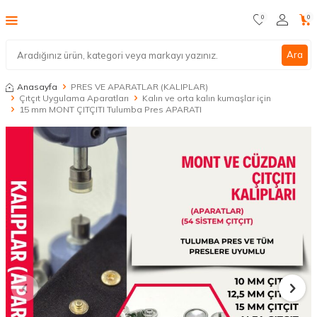
0
0
Ara
Anasayfa
PRES VE APARATLAR (KALIPLAR)
Çıtçıt Uygulama Aparatları
Kalın ve orta kalın kumaşlar için
15 mm MONT ÇITÇITI Tulumba Pres APARATI