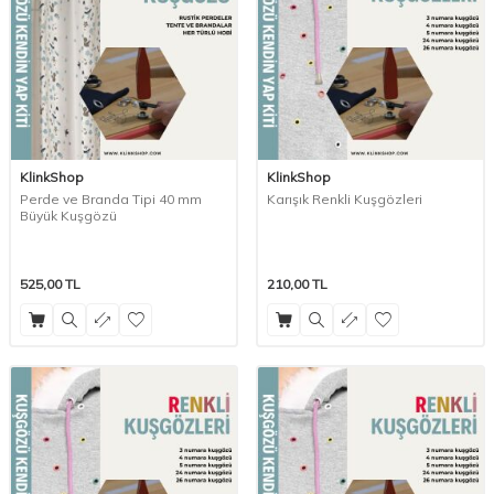
KlinkShop
KlinkShop
Perde ve Branda Tipi 40 mm
Karışık Renkli Kuşgözleri
Büyük Kuşgözü
525,00
TL
210,00
TL