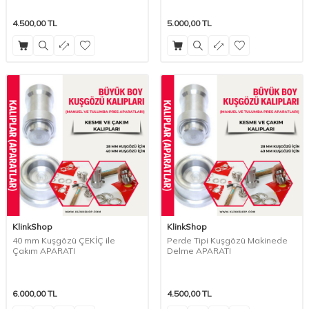
4.500,00
TL
5.000,00
TL
KlinkShop
KlinkShop
40 mm Kuşgözü ÇEKİÇ ile
Perde Tipi Kuşgözü Makinede
Çakım APARATI
Delme APARATI
6.000,00
TL
4.500,00
TL