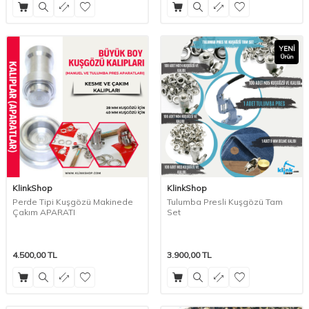
YENI
Ürün
KlinkShop
KlinkShop
Perde Tipi Kuşgözü Makinede
Tulumba Presli Kuşgözü Tam
Çakım APARATI
Set
4.500,00
TL
3.900,00
TL