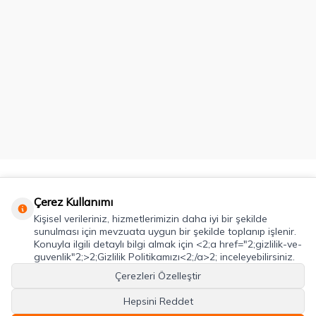
Kategoriler
Çerez Kullanımı
Kişisel verileriniz, hizmetlerimizin daha iyi bir şekilde
Önemli Bilgiler
sunulması için mevzuata uygun bir şekilde toplanıp işlenir.
Konuyla ilgili detaylı bilgi almak için <2;a href="2;gizlilik-ve-
Hızlı Erişim
guvenlik"2;>2;Gizlilik Politikamızı<2;/a>2; inceleyebilirsiniz.
Çerezleri Özelleştir
Adres & İletişim
Hepsini Reddet