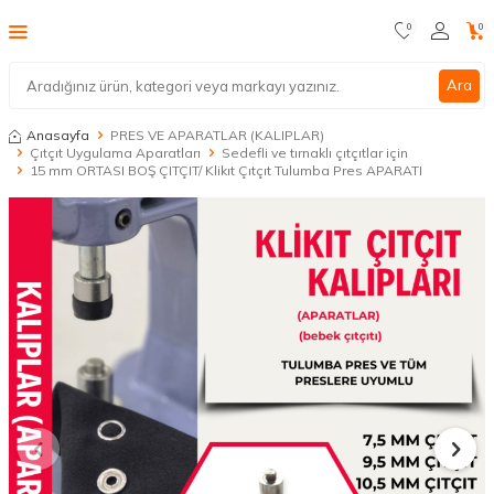
0
0
Ara
Anasayfa
PRES VE APARATLAR (KALIPLAR)
Çıtçıt Uygulama Aparatları
Sedefli ve tırnaklı çıtçıtlar için
15 mm ORTASI BOŞ ÇITÇIT/ Klikıt Çıtçıt Tulumba Pres APARATI