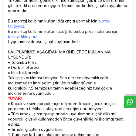
Trikolar, örmeler, gömleklik ince kumaşlar, çok ince deri ürünler
gibi tekstil ürünlerine uygun 15 mm ebatındaki çıtçıtın uygulama
aparatıdır.
Bu montaj kalıbının kullanıldığı çıtçıtı görmek için
burayı
tıklayınız
.
Bu montaj kalıbının kullanılacağı tulumba pres makinası için
burayı tıklayınız.
Uygulama videosu, çıtçıt sayfasındadır.
KALIPLARIMIZ, AŞAĞIDAKİ MAKİNELERDE KULLANIMA
UYGUNDUR:
• Tulumba Pres
• Darbeli el presi
• Elektrikli presler
Takılıp çıkartılması kolaydır. Son derece dayanıklı çelik
malzemeden imal edilmiştir. Uzun yıllar güvenle
kullanılabilir.Sitemizden temin edebileceğiniz tüm çakım
makinelerine uyumludur.
*UYARI:
• Küçük ve sivri parçalar içerdiğinden, küçük çocuklar için
yaralanma tehlikesi oluşturabileceğini unutmayınız.
• Tüm tırnaklı çıtçıt guruplarında, uygulamanızı çok dikkatli
yaparak, giysiyi kullanmadan önce güvenilirliğini (kopma) test
ediniz.
• Tırnaklı çıtçıtları uygularken;
1. Kumaşın kat farkı olan bölgesine gelmemesine