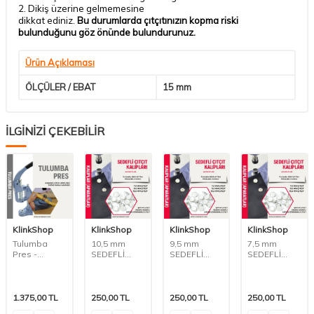
2. Dikiş üzerine gelmemesine
dikkat ediniz.
Bu durumlarda çıtçıtınızın kopma riski
bulunduğunu göz önünde bulundurunuz.
Ürün Açıklaması
ÖLÇÜLER / EBAT
15 mm
İLGİNİZİ ÇEKEBİLİR
KlinkShop
KlinkShop
KlinkShop
KlinkShop
Tulumba
10,5 mm
9,5 mm
7,5 mm
Pres -
SEDEFLİ
SEDEFLİ
SEDEFLİ
Kuşgözü ve
ÇITÇIT
ÇITÇIT
ÇITÇIT
Çıt Çıt
Tulumba
Tulumba
Tulumba
Makinesi
Pres
Pres
Pres
APARATI
APARATI
APARATI
1.375,00
TL
250,00
TL
250,00
TL
250,00
TL