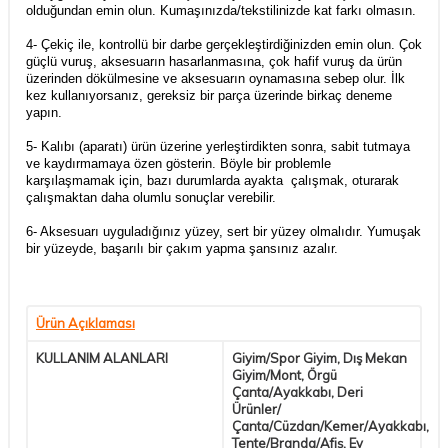
olduğundan emin olun. Kumaşınızda/tekstilinizde kat farkı olmasın.
4- Çekiç ile, kontrollü bir darbe gerçekleştirdiğinizden emin olun. Çok
güçlü vuruş, aksesuarın hasarlanmasına, çok hafif vuruş da ürün
üzerinden dökülmesine ve aksesuarın oynamasına sebep olur. İlk
kez kullanıyorsanız, gereksiz bir parça üzerinde birkaç deneme
yapın.
5- Kalıbı (aparatı) ürün üzerine yerleştirdikten sonra, sabit tutmaya
ve kaydırmamaya özen gösterin. Böyle bir problemle
karşılaşmamak için, bazı durumlarda ayakta çalışmak, oturarak
çalışmaktan daha olumlu sonuçlar verebilir.
6- Aksesuarı uyguladığınız yüzey, sert bir yüzey olmalıdır. Yumuşak
bir yüzeyde, başarılı bir çakım yapma şansınız azalır.
Ürün Açıklaması
KULLANIM ALANLARI
Giyim/Spor Giyim, Dış Mekan
Giyim/Mont, Örgü
Çanta/Ayakkabı, Deri
Ürünler/
Çanta/Cüzdan/Kemer/Ayakkabı,
Tente/Branda/Afiş, Ev