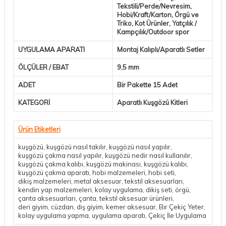
Tekstili/Perde/Nevresim,
Hobi/Kraft/Karton, Örgü ve
Triko, Kot Ürünler, Yatçılık /
Kampçılık/Outdoor spor
UYGULAMA APARATI
Montaj Kalıplı/Aparatlı Setler
ÖLÇÜLER / EBAT
9,5 mm
ADET
Bir Pakette 15 Adet
KATEGORİ
Aparatlı Kuşgözü Kitleri
Ürün Etiketleri
kuşgözü
,
kuşgözü nasıl takılır
,
kuşgözü nasıl yapılır
,
kuşgözü çakma nasıl yapılır
,
kuşgözü nedir nasıl kullanılır
,
kuşgözü çakma kalıbı
,
kuşgözü makinası
,
kuşgözü kalıbı
,
kuşgözü çakma aparatı
,
hobi malzemeleri
,
hobi seti
,
dikiş malzemeleri
,
metal aksesuar
,
tekstil aksesuarları
,
kendin yap malzemeleri
,
kolay uygulama
,
dikiş seti
,
örgü
,
çanta aksesuarları
,
çanta
,
tekstil aksesuar ürünleri
,
deri giyim
,
cüzdan
,
dış giyim
,
kemer aksesuar
,
Bir Çekiç Yeter
,
kolay uygulama yapma
,
uygulama aparatı
,
Çekiç İle Uygulama