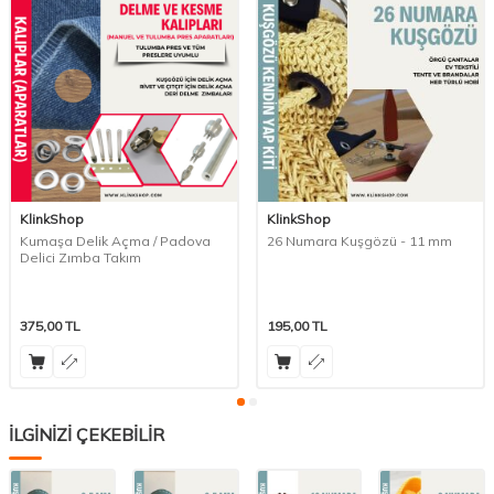
KlinkShop
KlinkShop
Kumaşa Delik Açma / Padova
26 Numara Kuşgözü - 11 mm
Delici Zımba Takım
375,00
TL
195,00
TL
İLGİNİZİ ÇEKEBİLİR