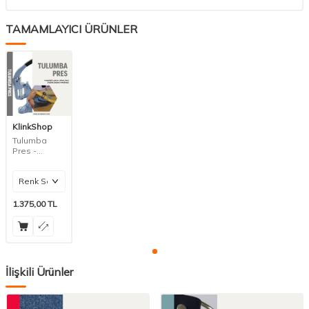
TAMAMLAYICI ÜRÜNLER
KlinkShop
Tulumba
Pres -
Kuşgözü ve
Çıt Çıt
Makinesi
1.375,00
TL
İlişkili Ürünler