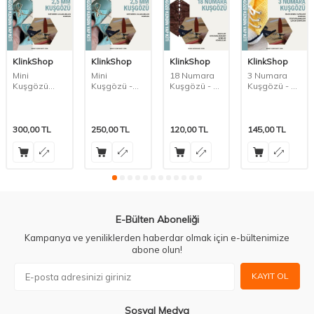
KlinkShop
KlinkShop
KlinkShop
KlinkShop
Mini
Mini
18 Numara
3 Numara
Kuşgözü
Kuşgözü -
Kuşgözü - 4
Kuşgözü - 5
Karışık
2,5 mm
mm
mm
Renklerde -
2,5 mm
300,00
TL
250,00
TL
120,00
TL
145,00
TL
E-Bülten Aboneliği
Kampanya ve yeniliklerden haberdar olmak için e-bültenimize
abone olun!
KAYIT OL
Sosyal Medya