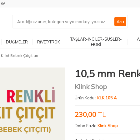
 96
Ara
TAŞLAR-İNCİLER-SÜSLER-
A
DÜĞMELER
RİVET/TROK
HOBİ
Klikıt Bebek Çıtçıtları
10,5 mm Renkli
Klink Shop
Ürün Kodu :
KLK 105 A
230,00
TL
Daha Fazla
Klink Shop