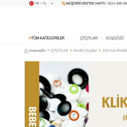
TR − TL
MÜŞTERI DESTEK HATTI :
0531 885 86
TÜM KATEGORILER
ÇITÇITLAR
KUŞGÖZÜ
Anasayfa
ÇITÇITLAR
Renkli Çıtçıtlar
10,5 mm Renkli 