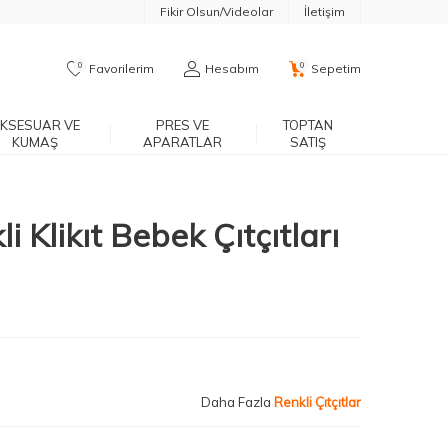
Fikir Olsun/Videolar
İletişim
0
0
Favorilerim
Hesabım
Sepetim
KSESUAR VE
PRES VE
TOPTAN
KUMAŞ
APARATLAR
SATIŞ
 Klikıt Bebek Çıtçıtları
Daha Fazla
Renkli Çıtçıtlar