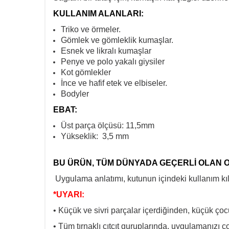
KULLANIM ALANLARI:
Triko ve örmeler.
Gömlek ve gömleklik kumaşlar.
Esnek ve likralı kumaşlar
Penye ve polo yakalı giysiler
Kot gömlekler
İnce ve hafif etek ve elbiseler.
Bodyler
EBAT:
Üst parça ölçüsü: 11,5mm
Yükseklik: 3,5 mm
BU ÜRÜN, TÜM DÜNYADA GEÇERLİ OLAN O
Uygulama anlatımı, kutunun içindeki kullanım k
*UYARI:
• Küçük ve sivri parçalar içerdiğinden, küçük çoc
• Tüm tırnaklı çıtçıt guruplarında, uygulamanızı ç