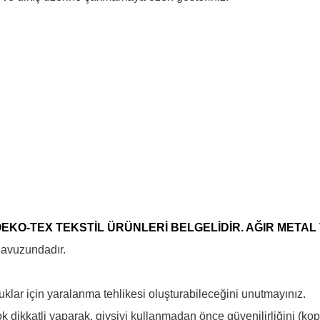
EKO-TEX TEKSTİL ÜRÜNLERİ BELGELİDİR. AĞIR METAL
ılavuzundadır.
uklar için yaralanma tehlikesi oluşturabileceğini unutmayınız.
ok dikkatli yaparak, giysiyi kullanmadan önce güvenilirliğini (kop