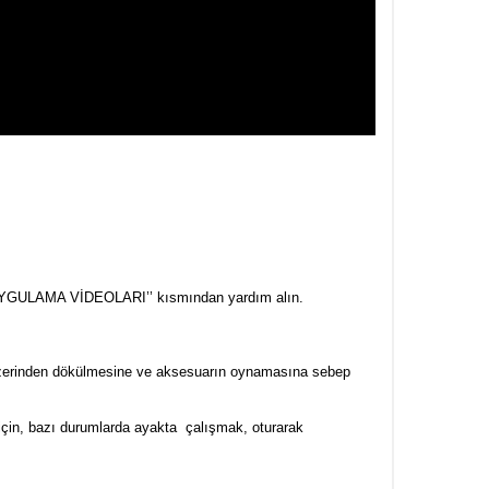
in ’’UYGULAMA VİDEOLARI’’ kısmından yardım alın.
ün üzerinden dökülmesine ve aksesuarın oynamasına sebep
 için, bazı durumlarda ayakta çalışmak, oturarak