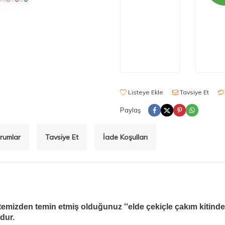
Listeye Ekle
Tavsiye Et
Paylaş
rumlar
Tavsiye Et
İade Koşulları
emizden temin etmiş olduğunuz ''elde çekiçle çakım kitinden
ndur.