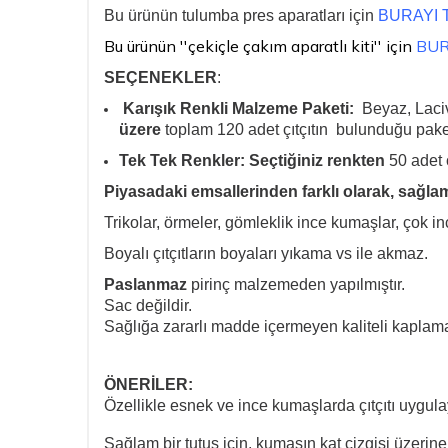
Bu ürünün tulumba pres aparatları için
BURAYI T
Bu ürünün ''çekiçle çakım aparatlı kiti'' için
BUR
SEÇENEKLER
:
Karışık Renkli Malzeme Paketi:
Beyaz, Laciv
üzere
toplam 120 adet çıtçıtın bulunduğu paket
Tek Tek Renkler: Seçtiğiniz renkten
50 adet 
Piyasadaki emsallerinden farklı olarak, sağlam 
Trikolar, örmeler, gömleklik ince kumaşlar, çok inc
Boyalı çıtçıtların boyaları yıkama vs ile akmaz.
Paslanmaz
pirinç malzemeden yapılmıştır.
Sac değildir.
Sağlığa zararlı madde içermeyen kaliteli kaplama
ÖNERİLER:
Özellikle esnek ve ince kumaşlarda çıtçıtı uygula
Sağlam bir tutuş için, kumaşın kat çizgisi üzeri