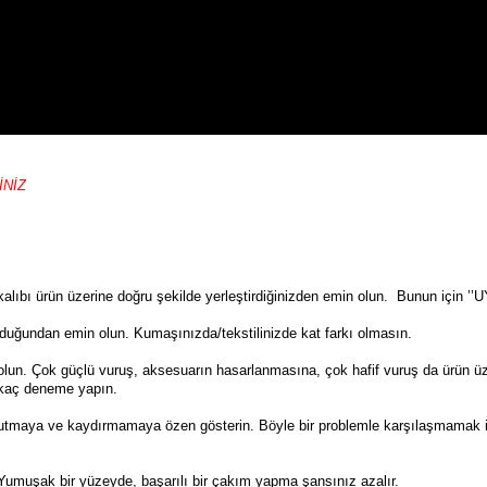
İNİZ
e kalıbı ürün üzerine doğru şekilde yerleştirdiğinizden emin olun. Bunun iç
duğundan emin olun. Kumaşınızda/tekstilinizde kat farkı olmasın.
min olun. Çok güçlü vuruş, aksesuarın hasarlanmasına, çok hafif vuruş da ür
irkaç deneme yapın.
bit tutmaya ve kaydırmamaya özen gösterin. Böyle bir problemle karşılaşmamak
. Yumuşak bir yüzeyde, başarılı bir çakım yapma şansınız azalır.