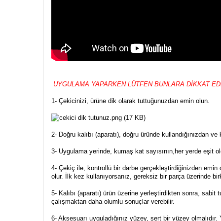
UYGULAMA YAPARKEN LÜTFEN BUNLARA DİKKAT ED
1- Çekicinizi, ürüne dik olarak tuttuğunuzdan emin olun.
2- Doğru kalıbı (aparatı), doğru üründe kullandığınızdan v
3- Uygulama yerinde, kumaş kat sayısının,her yerde eşit ol
4- Çekiç ile, kontrollü bir darbe gerçekleştirdiğinizden e
olur. İlk kez kullanıyorsanız, gereksiz bir parça üzerinde b
5- Kalıbı (aparatı) ürün üzerine yerleştirdikten sonra, sa
çalışmaktan daha olumlu sonuçlar verebilir.
6- Aksesuarı uyguladığınız yüzey, sert bir yüzey olmalıdır