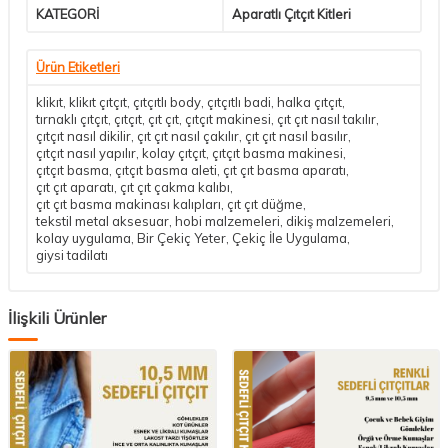
KATEGORİ
Aparatlı Çıtçıt Kitleri
Ürün Etiketleri
klikıt
,
klikıt çıtçıt
,
çıtçıtlı body
,
çıtçıtlı badi
,
halka çıtçıt
,
tırnaklı çıtçıt
,
çıtçıt
,
çıt çıt
,
çıtçıt makinesi
,
çıt çıt nasıl takılır
,
çıtçıt nasıl dikilir
,
çıt çıt nasıl çakılır
,
çıt çıt nasıl basılır
,
çıtçıt nasıl yapılır
,
kolay çıtçıt
,
çıtçıt basma makinesi
,
çıtçıt basma
,
çıtçıt basma aleti
,
çıt çıt basma aparatı
,
çıt çıt aparatı
,
çıt çıt çakma kalıbı
,
çıt çıt basma makinası kalıpları
,
çıt çıt düğme
,
tekstil metal aksesuar
,
hobi malzemeleri
,
dikiş malzemeleri
,
kolay uygulama
,
Bir Çekiç Yeter
,
Çekiç İle Uygulama
,
giysi tadilatı
İlişkili Ürünler