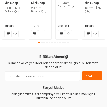
KlinkShop
KlinkShop
10,5 mm
Klink Shop
Bebek Çıtçıt
7,5 mm Klikıt
9,5 mm
15 mm Klikıt
(Klikıt) Kiti ve
Bebek Çıtçıtı
Bebek Çıtçıtı
Çıtçıt
Malzeme
Malzeme
Malzeme
Paketi
Paketi
Paketi
100,00
TL
150,00
TL
230,00
TL
180,00
TL
E-Bülten Aboneliği
Kampanya ve yeniliklerden haberdar olmak için e-bültenimize
abone olun!
KAYIT OL
Sosyal Medya
Takipçilerimize Özel Kampanya ve Fırsatlardan olmak için E-
bültenimize abone olun!