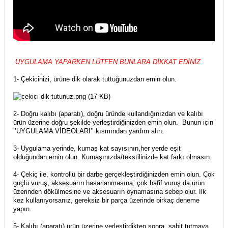
UYGULAMA YAPARKEN LÜTFEN BUNLARA DİKKAT EDİNİZ
1- Çekicinizi, ürüne dik olarak tuttuğunuzdan emin olun.
2- Doğru kalıbı (aparatı), doğru üründe kullandığınızdan ve kalıbı
ürün üzerine doğru şekilde yerleştirdiğinizden emin olun. Bunun için
’’UYGULAMA VİDEOLARI’’ kısmından yardım alın.
3- Uygulama yerinde, kumaş kat sayısının,her yerde eşit
olduğundan emin olun. Kumaşınızda/tekstilinizde kat farkı olmasın.
4- Çekiç ile, kontrollü bir darbe gerçekleştirdiğinizden emin olun. Çok
güçlü vuruş, aksesuarın hasarlanmasına, çok hafif vuruş da ürün
üzerinden dökülmesine ve aksesuarın oynamasına sebep olur. İlk
kez kullanıyorsanız, gereksiz bir parça üzerinde birkaç deneme
yapın.
5- Kalıbı (aparatı) ürün üzerine yerleştirdikten sonra, sabit tutmaya