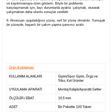
ve kaydırmamaya özen gösterin. Böyle bir problemle
karşılaşmamak için, bazı durumlarda ayakta çalışmak, oturarak
çalışmaktan daha olumlu sonuçlar verebilir.
6- Aksesuarı uyguladığınız yüzey, sert bir yüzey olmalıdır. Yumuşak
bir yüzeyde, başarılı bir çakım yapma şansınız azalır.
Ürün Açıklaması
KULLANIM ALANLARI
Giyim/Spor Giyim, Örgü ve
Triko, Kot Ürünler
UYGULAMA APARATI
Montaj Kalıplı/Aparatlı Setler
ÖLÇÜLER / EBAT
10,5 mm
ADET
Bir Pakette 100 Takım