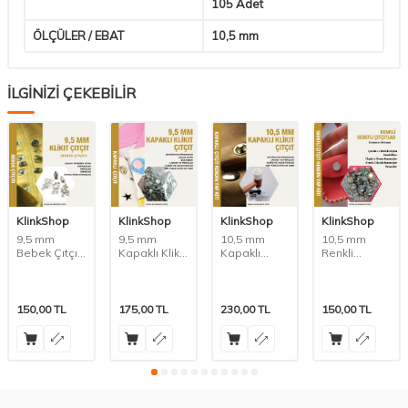
105 Adet
ÖLÇÜLER / EBAT
10,5 mm
İLGİNİZİ ÇEKEBİLİR
KlinkShop
KlinkShop
KlinkShop
KlinkShop
9,5 mm
9,5 mm
10,5 mm
10,5 mm
Bebek Çıtçıtı
Kapaklı Klikıt
Kapaklı
Renkli
Malzeme
Çıtçıt
(Klikıt) Çıtçıt
Sedefli
Paketi
Malzeme
Çıtçıtlar
Paketi
150,00
TL
175,00
TL
230,00
TL
150,00
TL