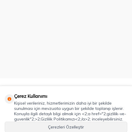
Kategoriler
Çerez Kullanımı
Kişisel verileriniz, hizmetlerimizin daha iyi bir şekilde
Önemli Bilgiler
sunulması için mevzuata uygun bir şekilde toplanıp işlenir.
Konuyla ilgili detaylı bilgi almak için <2;a href="2;gizlilik-ve-
Hızlı Erişim
guvenlik"2;>2;Gizlilik Politikamızı<2;/a>2; inceleyebilirsiniz.
Çerezleri Özelleştir
Adres & İletişim