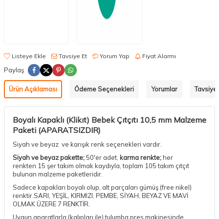
Listeye Ekle
Tavsiye Et
Yorum Yap
Fiyat Alarmı
Paylaş
Ürün Açıklaması
Ödeme Seçenekleri
Yorumlar
Tavsiye 
Boyalı Kapaklı (Klikıt) Bebek Çıtçıtı 10,5 mm Malzeme
Paketi (APARATSIZDIR)
Siyah ve beyaz ve karışık renk seçenekleri vardır.
Siyah ve beyaz pakette;
50'er adet,
karma renkte;
her
renkten 15 şer takım olmak kaydıyla, toplam 105 takım çıtçıt
bulunan malzeme paketleridir.
Sadece kapakları boyalı olup, alt parçaları gümüş (free nikel)
renktir.SARI, YEŞİL, KIRMIZI, PEMBE, SİYAH, BEYAZ VE MAVİ
OLMAK ÜZERE 7 RENKTİR.
Uygun aparatlarla (kalıpları ile) tulumba pres makinesinde