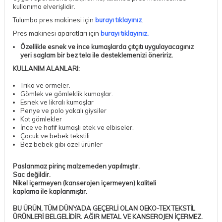
kullanıma elverişlidir.
Tulumba pres makinesi için
burayı tıklayınız
.
Pres makinesi aparatları için
burayı tıklayınız.
Özellikle esnek ve ince kumaşlarda çıtçıtı uygulayacagınız
yeri
saglam bir bez tela ile desteklemenizi öneririz.
KULLANIM ALANLARI:
Triko ve örmeler.
Gömlek ve gömleklik kumaşlar.
Esnek ve likralı kumaşlar
Penye ve polo yakalı giysiler
Kot gömlekler
İnce ve hafif kumaşlı etek ve elbiseler.
Çocuk ve bebek tekstili
Bez bebek gibi özel ürünler
Paslanmaz pirinç malzemeden yapılmıştır.
Sac değildir.
Nikel içermeyen (kanserojen içermeyen) kaliteli
kaplama ile kaplanmıştır.
BU ÜRÜN, TÜM DÜNYADA GEÇERLİ OLAN OEKO-TEX TEKSTİL
ÜRÜNLERİ BELGELİDİR. AĞIR METAL VE KANSEROJEN İÇERMEZ.