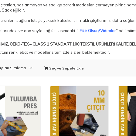
 çıtçıtları, paslanmayan ve sağlığa zararlı maddeler içermeyen pirinc hamm
. Sac değildir.
ürünleri, sağlam tutuşlu yüksek kalitelidir. Tırnaklı çıtçıtlarımız, daha sağla
.
larındaki ve ana sayfa sağ üst kısımdaki ‘’
Fikir Olsun/Videolar
’’ bölümüm
MİZ, OEKO-TEX – CLASS 1 STANDART 100 TEKSTİL ÜRÜNLERİ KALİTE BEL
 tüm renk, ebat ve modeller sitemizde sizleri beklemektedir.
Seç ve Sepete Ekle