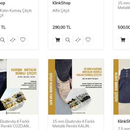
hop
KlinkShop
15 mm 
Metali
alın Kumaş Çıtçıtı
Alfa Çıtçıt
ÇITÇITI
çıt
TL
290,00
TL
500,0
Ebatında 4 Farklı
15 mm Ebatında 4 Farklı
KlinkS
k Renkli CÜZDAN
Metalik Renkli KALIN
7,5 mm 