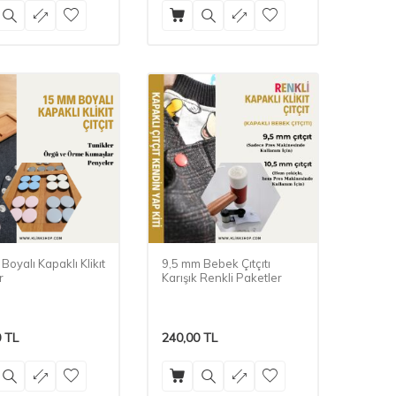
oyalı Kapaklı Klikıt
9,5 mm Bebek Çıtçıtı
r
Karışık Renkli Paketler
0
TL
240,00
TL