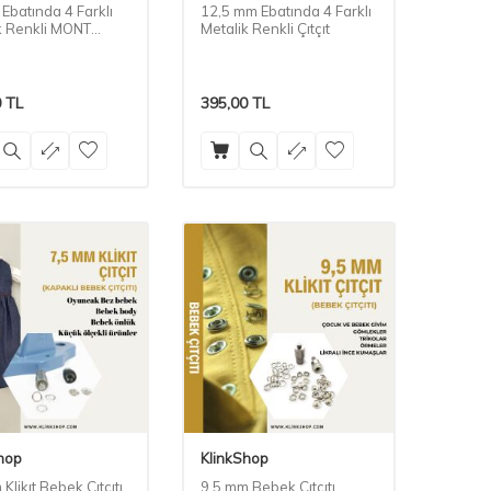
Ebatında 4 Farklı
12,5 mm Ebatında 4 Farklı
k Renkli MONT
Metalik Renkli Çıtçıt
0
TL
395,00
TL
hop
KlinkShop
Klikıt Bebek Çıtçıtı
9,5 mm Bebek Çıtçıtı