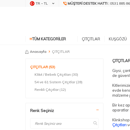
TR − TL
MÜŞTERI DESTEK HATTI :
0531 885 86
TÜM KATEGORILER
ÇITÇITLAR
KUŞGÖZÜ
Anasayfa
ÇITÇITLAR
ÇITÇITLA
ÇITÇITLAR
(53)
Giysi, çan
Klikıt / Bebek Çıtçıtları
(30)
de güvenle
54 ve 61 Sistem Çıtçıtlar
(28)
Kitlerimiz
Renkli Çıtçıtlar
(12)
evde kend
malzeme p
Bir kez ap
aparatlar 
Renk Seçiniz
Klinkshop 
Çıtçıtları
ve