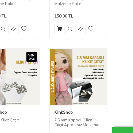
e Paketi
Malzeme Paketi
0
TL
150,00
TL
YENI
Ürün
Shop
KlinkShop
likıt Çıtçıt
7,5 mm Kapaklı (Klikıt)
Çıtçıt Aparatsız Malzeme
Paketi