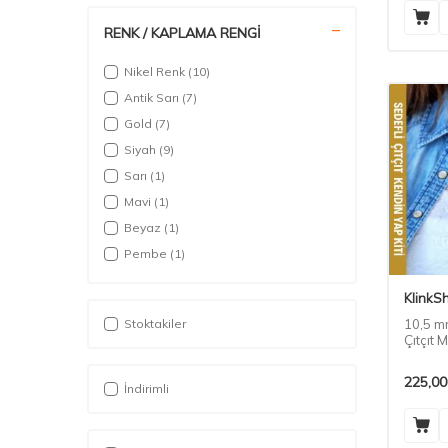
RENK / KAPLAMA RENGİ
Nikel Renk
(10)
Antik Sarı
(7)
Gold
(7)
Siyah
(9)
Sarı
(1)
Mavi
(1)
Beyaz
(1)
Pembe
(1)
KlinkS
Stoktakiler
10,5 m
Çıtçıt 
225,00
İndirimli