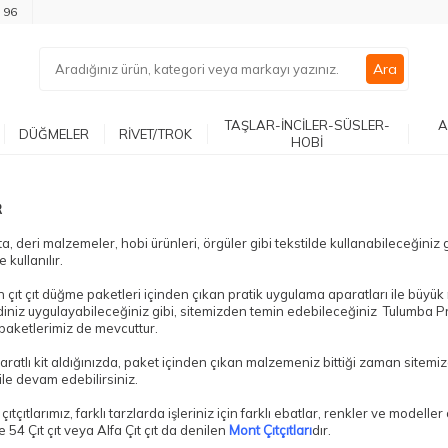
 96
Ara
TAŞLAR-İNCİLER-SÜSLER-
A
DÜĞMELER
RİVET/TROK
HOBİ
R
ta, deri malzemeler, hobi ürünleri, örgüler gibi tekstilde kullanabileceğiniz 
 kullanılır.
in çıt çıt düğme paketleri içinden çıkan pratik uygulama aparatları ile büyü
iniz uygulayabileceğiniz gibi, sitemizden temin edebileceğiniz Tulumba 
aketlerimiz de mevcuttur.
aratlı kit aldığınızda, paket içinden çıkan malzemeniz bittiği zaman sitemi
ile devam edebilirsiniz.
çıtçıtlarımız, farklı tarzlarda işleriniz için farklı ebatlar, renkler ve modelle
 54 Çıt çıt veya Alfa Çıt çıt da denilen
Mont Çıtçıtları
dır.