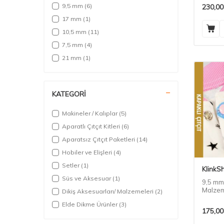
10 mm
(1)
9,5 mm
(6)
230,00
15 mm
(2)
17 mm
(1)
17 mm
(1)
10,5 mm
(11)
KARIŞIK METALİK RENKLİ PAKET
(1)
7,5 mm
(4)
21 mm
(1)
KATEGORİ
Makineler / Kalıplar
(5)
Aparatlı Çıtçıt Kitleri
(6)
Aparatsız Çıtçıt Paketleri
(14)
Hobiler ve Elişleri
(4)
Setler
(1)
KlinkS
Süs ve Aksesuar
(1)
9,5 mm 
Malzem
Dikiş Aksesuarları/ Malzemeleri
(2)
Elde Dikme Ürünler
(3)
175,00