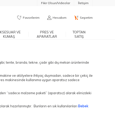
Fikir Olsun/Videolar
İletişim
0
0
Favorilerim
Hesabım
Sepetim
KSESUAR VE
PRES VE
TOPTAN
KUMAŞ
APARATLAR
SATIŞ
gibi; tente, branda, tekne, çadır gibi dış mekan ürünlerinde
k makine ve atölyelere ihtiyaç duymadan, sadece bir çekiç ile
Pres makinesinde kullanıma uygun aparatsız sadece
zden ‘’sadece malzeme paketi’’ (aparatsız) alarak elinizdeki
r olarak hazırlanmıştır. Bunların en sık kullanılanları
Bebek