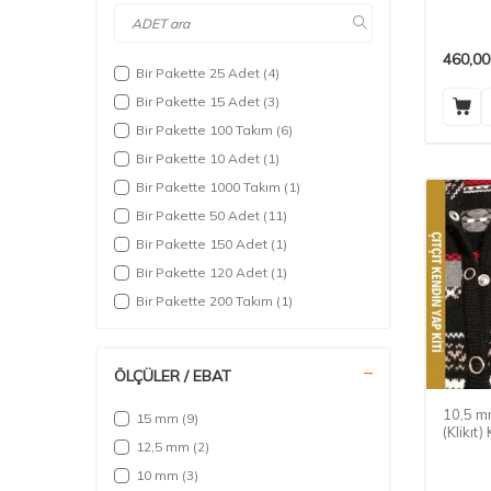
Çıtçıtı
UYGULAMA APARATLI
(1)
ÇEKİÇ İLE KULLANIM APARATLI
(4)
460,00
Sarı Boyalı (Aparatsız)
(1)
Bir Pakette 25 Adet
(4)
APARATLI Paket - 15 tk.
(6)
Bir Pakette 15 Adet
(3)
25 Adetlik APARATLI Paket
(5)
Bir Pakette 100 Takım
(6)
25 Adetlik Yeşil Çiçekli APARATSIZ
Bir Pakette 10 Adet
(1)
Paket
(1)
Bir Pakette 1000 Takım
(1)
25 Ad. SİYAH Sedefli Çıtçıt Malzeme
Bir Pakette 50 Adet
(11)
Paketi (Aparatsız)
(1)
Bir Pakette 150 Adet
(1)
12,5 mm
(1)
Bir Pakette 120 Adet
(1)
Karışık Boyalı Malzeme Paketi
(Aparatsız)
(3)
Bir Pakette 200 Takım
(1)
24'lü
(3)
Bir Pakette 105 Adet
(1)
50 Ad. BEYAZ Sedefli Çıtçıt Malzeme
Bir Pakette 60 Adet
(3)
Paketi (Aparatsız)
(1)
ÖLÇÜLER / EBAT
25 Adetlik Kırmızı Çiçekli APARATSIZ
Paket
(1)
10,5 m
15 mm
(9)
(Klikıt
5'li
(1)
12,5 mm
(2)
Paketi
6'lı
(1)
10 mm
(3)