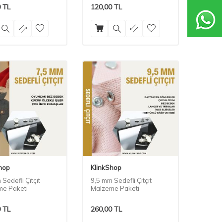
0
TL
120,00
TL
hop
KlinkShop
Sedefli Çıtçıt
9,5 mm Sedefli Çıtçıt
e Paketi
Malzeme Paketi
0
TL
260,00
TL