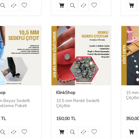
hop
KlinkShop
15 mm B
Çıtçıtla
m Beyaz Sedefli
10,5 mm Renkli Sedefli
Malzeme Paketi
Çıtçıtlar
TL
150,00
TL
350,0