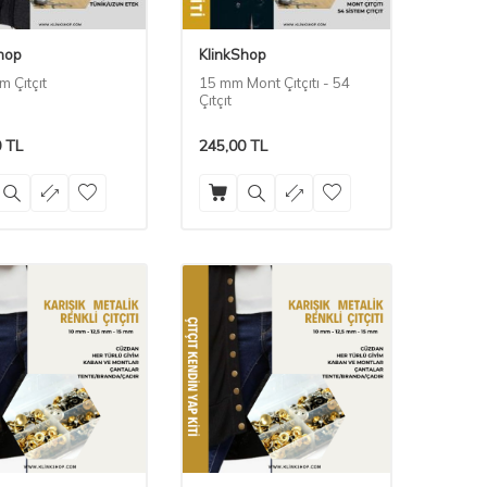
hop
KlinkShop
m Çıtçıt
15 mm Mont Çıtçıtı - 54
Çıtçıt
0
TL
245,00
TL