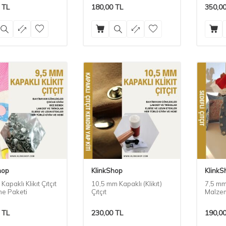
TL
180,00
TL
350,0
hop
KlinkShop
KlinkS
Kapaklı Klikıt Çıtçıt
10,5 mm Kapaklı (Klikıt)
7,5 mm 
e Paketi
Çıtçıt
Malzem
TL
230,00
TL
190,0