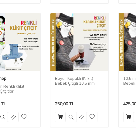
Shop
Boyalı Kapaklı (Klikıt)
10,5 m
Bebek Çıtçıtı 10,5 mm
Bebek 
 Renkli Klikıt
Malzeme Paketi
Paketi
ıtçıtları
TL
250,00
TL
425,0