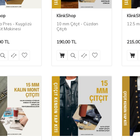
hop
KlinkShop
KlinkS
a Pres - Kuşgözü
10 mm Çıtçıt - Cüzdan
12.5 m
Çıt Makinesi
Çıtçıtı
00
TL
190,00
TL
215,0