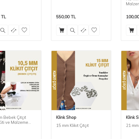
KUMAŞ Çıtçıtı
Malzem
TL
550,00
TL
100,0
m Bebek Çıtçıt
Klink Shop
Klink 
) Kiti ve Malzeme
15 mm Klikıt Çıtçıt
21 mm K