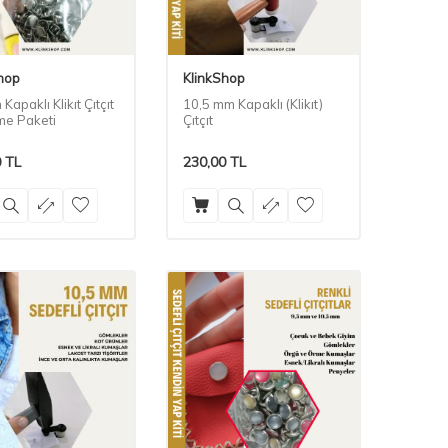
hop
KlinkShop
Kapaklı Klikıt Çıtçıt
10,5 mm Kapaklı (Klikıt)
e Paketi
Çıtçıt
0
TL
230,00
TL