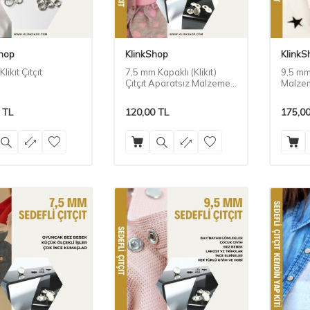
Shop
KlinkShop
KlinkS
likıt Çıtçıt
7,5 mm Kapaklı (Klikıt)
9,5 mm 
Çıtçıt Aparatsız Malzeme
Malzem
Paketi
TL
120,00
TL
175,0