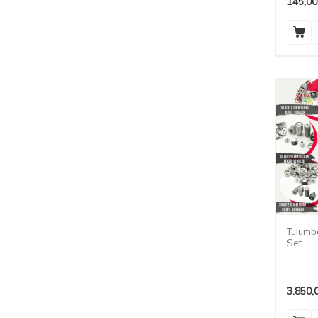
145,00
Tulumba
Set
3.850,