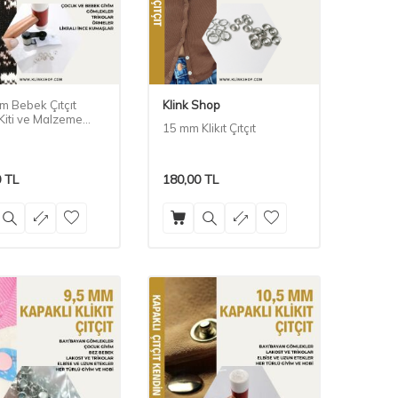
m Bebek Çıtçıt
Klink Shop
) Kiti ve Malzeme
15 mm Klikıt Çıtçıt
0
TL
180,00
TL