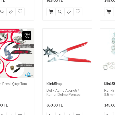
TL
915,00
TL
145,0
YENI
Ürün
 Presli Çıtçıt Tam
KlinkShop
KlinkS
Delik Açma Aparatı /
Renkli 
Kemer Delme Pensesi
9,5 mm
Malzem
00
TL
650,00
TL
145,0