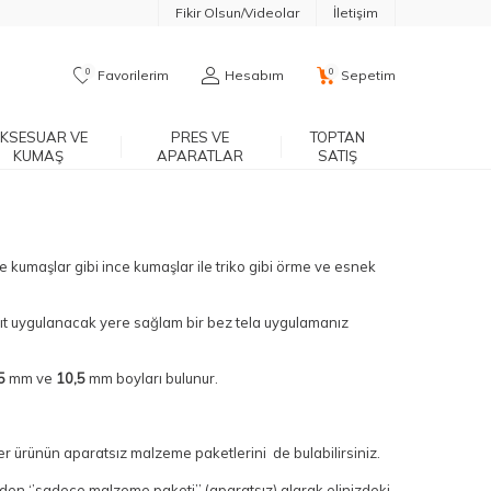
Fikir Olsun/Videolar
İletişim
0
0
Favorilerim
Hesabım
Sepetim
KSESUAR VE
PRES VE
TOPTAN
KUMAŞ
APARATLAR
SATIŞ
nye kumaşlar gibi ince kumaşlar ile triko gibi örme ve esnek
ıtçıt uygulanacak yere sağlam bir bez tela uygulamanız
5
mm ve
10,5
mm boyları bulunur.
 her ürünün aparatsız malzeme paketlerini de bulabilirsiniz.
zden ‘’sadece malzeme paketi’’ (aparatsız) alarak elinizdeki