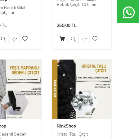
Bebek Çıtçıtı 10,5 mm
 Renkli Klikıt
Malzeme Paketi
ıtçıtları
0
TL
250,00
TL
hop
KlinkShop
Desenli Sedefli
Kristal Taşlı Çıtçıt