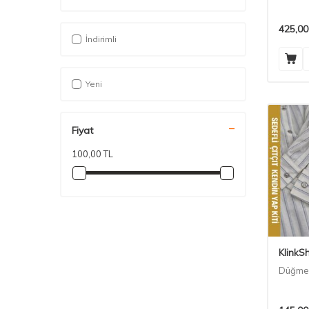
425,00
İndirimli
Yeni
Fiyat
100,00 TL
KlinkS
Düğme 