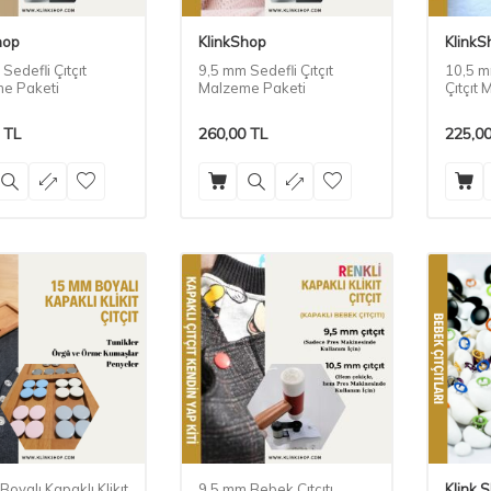
hop
KlinkShop
KlinkS
Sedefli Çıtçıt
9,5 mm Sedefli Çıtçıt
10,5 m
e Paketi
Malzeme Paketi
Çıtçıt
TL
260,00
TL
225,0
oyalı Kapaklı Klikıt
9,5 mm Bebek Çıtçıtı
Klink 