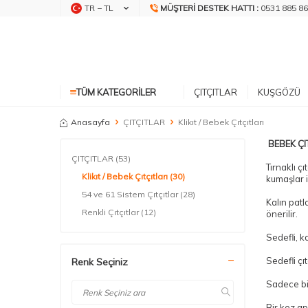
TR − TL
MÜŞTERI DESTEK HATTI :
0531 885 86
TÜM KATEGORILER
ÇITÇITLAR
KUŞGÖZÜ
Anasayfa
ÇITÇITLAR
Klikıt / Bebek Çıtçıtları
BEBEK ÇI
ÇITÇITLAR
(53)
Tırnaklı ç
Klikıt / Bebek Çıtçıtları
(30)
kumaşlar 
54 ve 61 Sistem Çıtçıtlar
(28)
Kalın patl
Renkli Çıtçıtlar
(12)
önerilir.
Sedefli, k
Sedefli çıt
Renk Seçiniz
Sadece bir
Bir kez ap