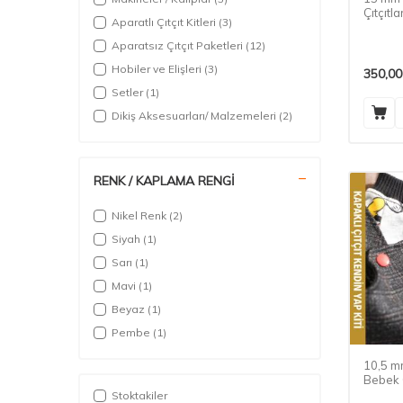
Çıtçıtla
Aparatlı Çıtçıt Kitleri
(3)
Aparatsız Çıtçıt Paketleri
(12)
Hobiler ve Elişleri
(3)
350,00
Setler
(1)
Dikiş Aksesuarları/ Malzemeleri
(2)
RENK / KAPLAMA RENGİ
Nikel Renk
(2)
Siyah
(1)
Sarı
(1)
Mavi
(1)
Beyaz
(1)
Pembe
(1)
10,5 m
Bebek 
Paketi
Stoktakiler