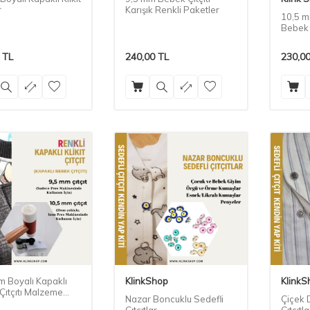
r
Karışık Renkli Paketler
10,5 mm
Bebek Ç
TL
240,00
TL
230,0
m Boyalı Kapaklı
KlinkShop
KlinkS
Çıtçıtı Malzeme
Nazar Boncuklu Sedefli
Çiçek 