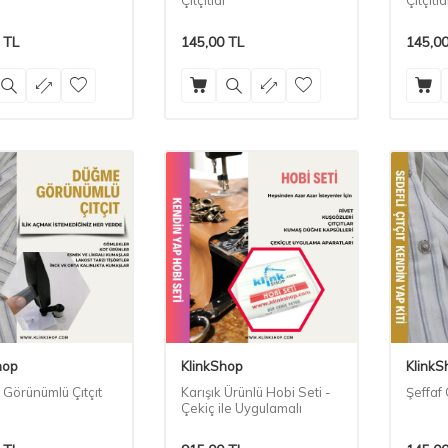
Çıtçıtlar
Çıtçıtla
TL
145,00
TL
145,0
hop
KlinkShop
KlinkS
Görünümlü Çıtçıt
Karışık Ürünlü Hobi Seti -
Şeffaf Ç
Çekiç ile Uygulamalı