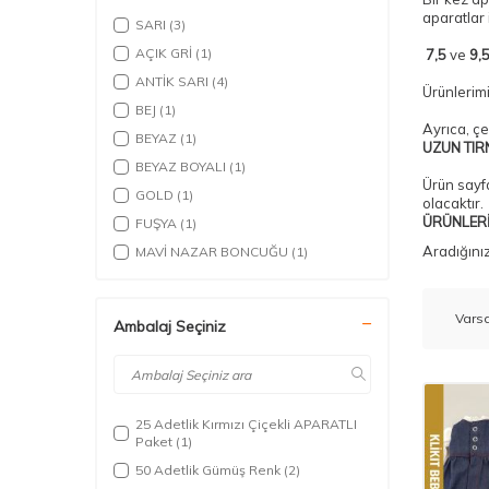
aparatlar 
SARI
(3)
AÇIK GRİ
(1)
7,5
ve
9,
ANTİK SARI
(4)
Ürünlerim
BEJ
(1)
Ayrıca, çe
BEYAZ
(1)
UZUN TIR
BEYAZ BOYALI
(1)
Ürün sayfa
GOLD
(1)
olacaktır.
ÜRÜNLERİ
FUŞYA
(1)
Aradığınız
MAVİ NAZAR BONCUĞU
(1)
GÜMÜŞ
(6)
PEMBE NAZAR BONCUĞU
(1)
Ambalaj Seçiniz
KARIŞIK METALİK RENKLİ PAKET
(1)
KARIŞIK RENKLİ PAKET
(1)
SARI NAZAR BONCUĞU
(1)
YEŞİL NAZAR BONCUĞU
(1)
25 Adetlik Kırmızı Çiçekli APARATLI
Paket
(1)
LACİVERT
(1)
50 Adetlik Gümüş Renk
(2)
MAVİ
(3)