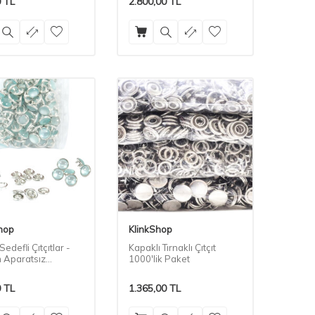
0
TL
2.800,00
TL
hop
KlinkShop
Sedefli Çıtçıtlar -
Kapaklı Tırnaklı Çıtçıt
 Aparatsız
1000'lik Paket
e Paketi
0
TL
1.365,00
TL