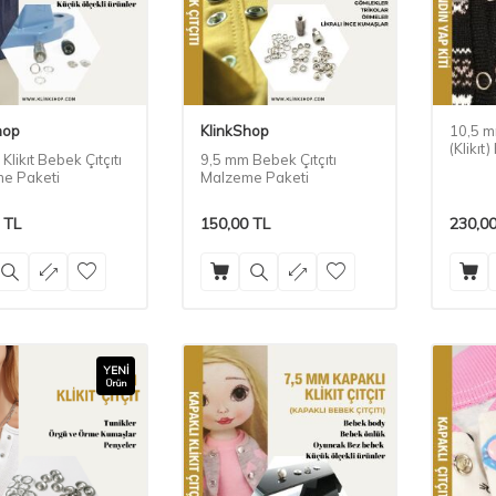
hop
KlinkShop
10,5 m
(Klikıt
Klikıt Bebek Çıtçıtı
9,5 mm Bebek Çıtçıtı
Paketi
e Paketi
Malzeme Paketi
TL
150,00
TL
230,0
YENI
Ürün