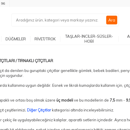
 96
Ara
TAŞLAR-İNCİLER-SÜSLER-
A
DÜĞMELER
RİVET/TROK
HOBİ
TÇITLARI / TIRNAKLI ÇITÇITLAR
ıtçıt da denilen bu guruptaki çıtçıtlar genellikle gömlek, bebek badileri, pe
için uygundur.
arda kullanıma uygun değildir. Esnek ve likralı kumaşlarda kullanım için, ç
apaklı ve ortası boş olmak üzere
üç modeli
ve bu modellerin de
7,5
mm -
9,
çıt çeşitlerimizi,
Diğer Çıtçıtlar
kategorisi altında inceleyebilirsiniz.
 çekiç ile uygulayabileceğiniz kalıplar, aparatlı setlerin içindedir. Ayrıca
aratlı kit aldığınızda, paket içinden çıkan malzemeniz bittiği zaman sitemi