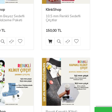
hop
KlinkShop
m Beyaz Sedefli
10,5 mm Renkli Sedefli
 Malzeme Paketi
Çıtçıtlar
0
TL
150,00
TL
Shop
Boyalı Kapaklı (Klikıt)