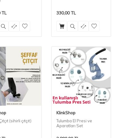
r
0
TL
330,00
TL
hop
KlinkShop
ıtçıt (sihirli çıtçıt)
Tulumba El Presi ve
Aparatları Set