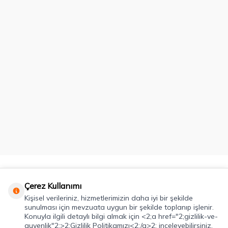
Kategoriler
Çerez Kullanımı
Kişisel verileriniz, hizmetlerimizin daha iyi bir şekilde
Önemli Bilgiler
sunulması için mevzuata uygun bir şekilde toplanıp işlenir.
Konuyla ilgili detaylı bilgi almak için <2;a href="2;gizlilik-ve-
Hızlı Erişim
guvenlik"2;>2;Gizlilik Politikamızı<2;/a>2; inceleyebilirsiniz.