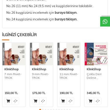
No.26 (11 mm)
No.24 (9,5 mm) ve
kuşgözlerinine takılabilir.
No.26 kuşgözünü incelemek için
buraya tıklayın.
No.24 kuşgözünü incelemek için
buraya tıklayın.
İLGİNİZİ ÇEKEBİLİR
KlinkShop
KlinkShop
KlinkShop
KlinkShop
7 mm Rivet-
9 mm Rivet-
11 mm Rivet-
Çoklu Deri
TROK
TROK
TROK
Delme
Zımbası-
Pres
Kullanımı İçin
150,00
TL
175,00
TL
190,00
TL
345,00
TL