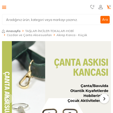
0
0
Ara
Anasayfa
TAŞLAR-İNCİLER-TOKALAR-HOBİ
Cüzdan ve Çanta Aksesuarları
Akrep Kanca - Küçük