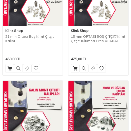
Klink Shop
Klink Shop
21 mm Ortası Boş Klikıt Çıtçıt
15 mm ORTASI BOŞ ÇITÇIT/ Klikıt
Kalıbı
Çıtçıt Tulumba Pres APARATI
450,00
TL
475,00
TL