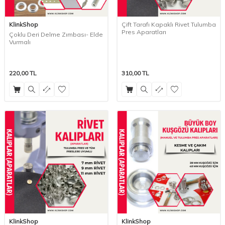
KlinkShop
Çift Tarafı Kapaklı Rivet Tulumba
Pres Aparatları
Çoklu Deri Delme Zımbası- Elde
Vurmalı
220,00
TL
310,00
TL
KlinkShop
KlinkShop