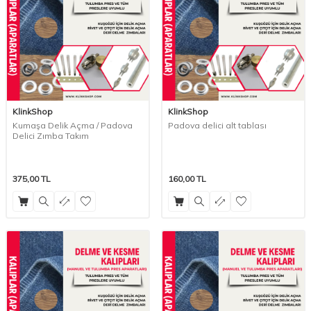
KlinkShop
KlinkShop
Kumaşa Delik Açma / Padova
Padova delici alt tablası
Delici Zımba Takım
375,00
TL
160,00
TL