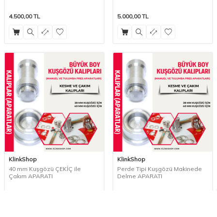
4.500,00
TL
5.000,00
TL
KlinkShop
KlinkShop
40 mm Kuşgözü ÇEKİÇ ile
Perde Tipi Kuşgözü Makinede
Çakım APARATI
Delme APARATI
6.000,00
TL
4.500,00
TL