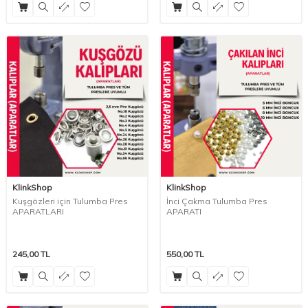
KlinkShop
KlinkShop
Kuşgözleri için Tulumba Pres
İnci Çakma Tulumba Pres
APARATLARI
APARATI
245,00
TL
550,00
TL