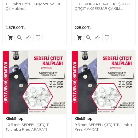
Tulumba Pres - Kuşgözü ve Çıt
ELDE VURMA PRATİK KUŞGÖZÜ
Çıt Makinesi
ÇITÇIT AKSESUAR ÇAKIM
APARATI
1.375,00
TL
225,00
TL
KlinkShop
KlinkShop
10,5 mm SEDEFLİ ÇITÇIT
9,5 mm SEDEFLİ ÇITÇIT Tulumba
Tulumba Pres APARATI
Pres APARATI