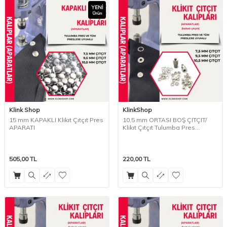
YENI
Ürün
Klink Shop
KlinkShop
15 mm KAPAKLI Klikıt Çıtçıt Pres
10,5 mm ORTASI BOŞ ÇITÇIT/
APARATI
Klikıt Çıtçıt Tulumba Pres
APARATI
505,00
TL
220,00
TL