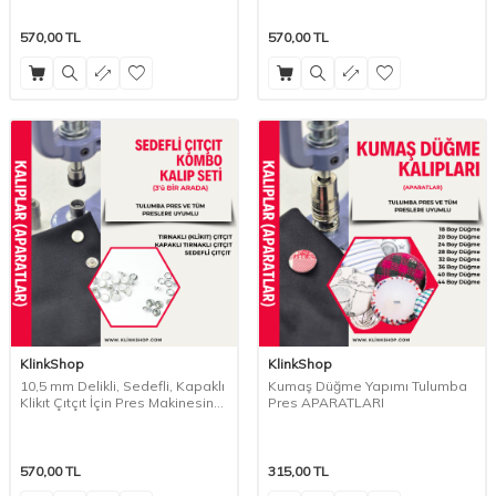
570,00
TL
570,00
TL
KlinkShop
KlinkShop
10,5 mm Delikli, Sedefli, Kapaklı
Kumaş Düğme Yapımı Tulumba
Klikıt Çıtçıt İçin Pres Makinesine
Pres APARATLARI
uygun KOMBO APARAT SETİ
570,00
TL
315,00
TL