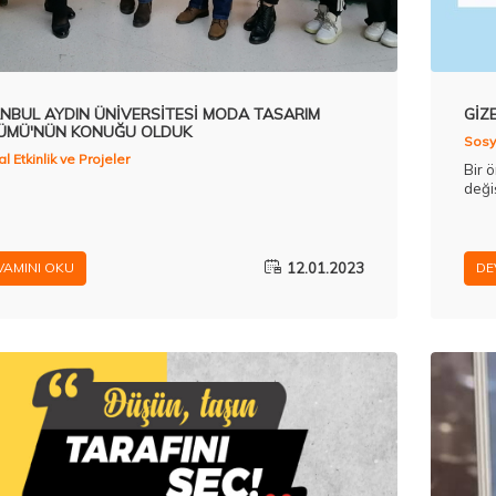
ANBUL AYDIN ÜNİVERSİTESİ MODA TASARIM
GİZ
ÜMÜ'NÜN KONUĞU OLDUK
Sosya
l Etkinlik ve Projeler
Bir 
değiş
12.01.2023
VAMINI OKU
DE