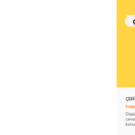
ÇEKİ
Kuşg
Düşün
cevab
konu
farkl