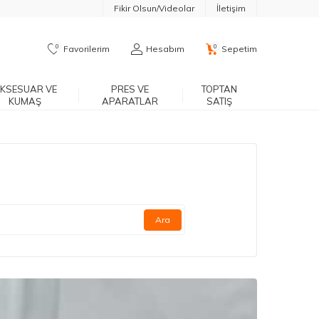
Fikir Olsun/Videolar
İletişim
0
0
Favorilerim
Hesabım
Sepetim
KSESUAR VE
PRES VE
TOPTAN
KUMAŞ
APARATLAR
SATIŞ
Ara