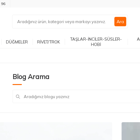
 96
Ara
TAŞLAR-İNCİLER-SÜSLER-
A
DÜĞMELER
RİVET/TROK
HOBİ
Blog Arama