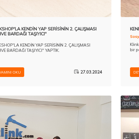
KSHOP'LA KENDİN YAP SERİSİNİN 2. ÇALIŞMASI
KEN
HVE BARDAĞI TAŞIYICI''
Sosya
Klin
KSHOP'LA KENDİN YAP SERİSİNİN 2. ÇALIŞMASI
bir p
HVE BARDAĞI TAŞIYICI'' YAPTIK.
27.03.2024
VAMINI OKU
DE