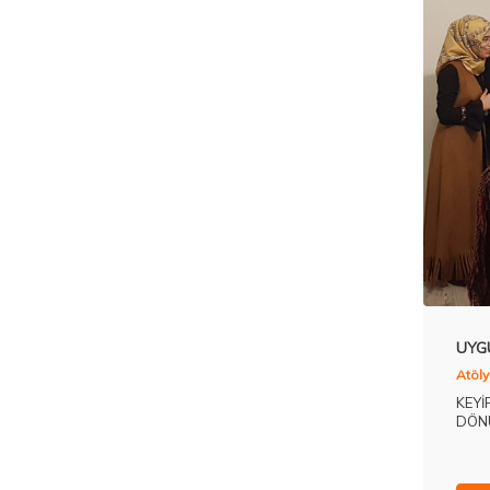
UYGU
Atöly
KEYİ
DÖNÜ