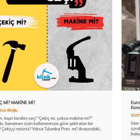
Ç Mİ? MAKİNE Mİ?
Euro
Kon
özü Bloğu
SOSY
, taşın tarafını seç! ''Çekiç mi, yoksa makine mi?''
İster
ı, tamamen sizin kullanımınıza göre şekil alan bir
için
! Çekiççi misiniz? Yoksa Tulumba Pres mi? Arasındaki
bulu
ar nelerdir? Buyrunuz...