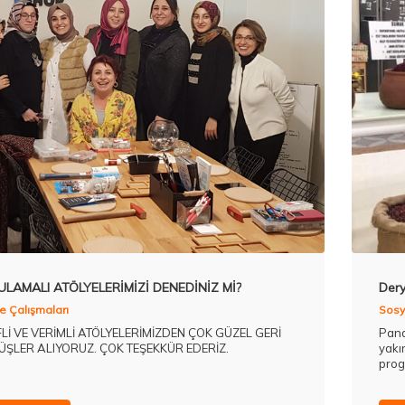
LAMALI ATÖLYELERİMİZİ DENEDİNİZ Mİ?
Dery
e Çalışmaları
Sosya
FLİ VE VERİMLİ ATÖLYELERİMİZDEN ÇOK GÜZEL GERİ
Pand
ŞLER ALIYORUZ. ÇOK TEŞEKKÜR EDERİZ.
yakı
prog