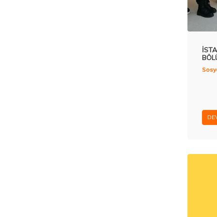
İST
BÖL
Sosya
DE