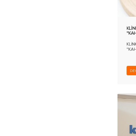
KLİN
''KA
KLİN
''KA
DE