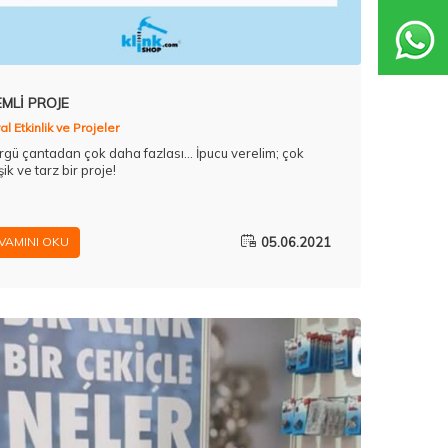
EMLİ PROJE
l Etkinlik ve Projeler
örgü çantadan çok daha fazlası... İpucu verelim; çok
ik ve tarz bir proje!
05.06.2021
VAMINI OKU