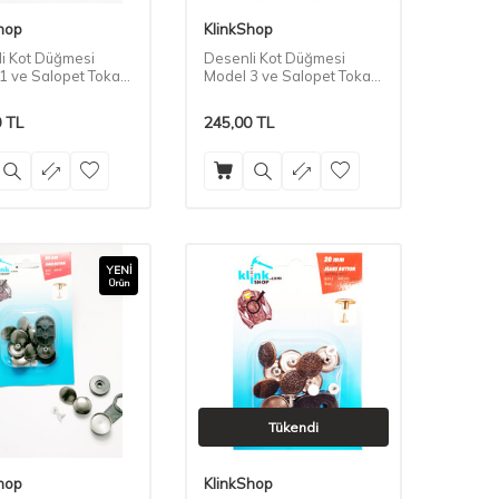
hop
KlinkShop
i Kot Düğmesi
Desenli Kot Düğmesi
1 ve Salopet Tokası
Model 3 ve Salopet Tokası
Seti
0
TL
245,00
TL
YENI
Ürün
Tükendi
hop
KlinkShop