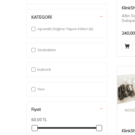
KlinkS
Altın 
KATEGORİ
Salopet
Aparatlı Düğme Yapım Kitleri
(6)
240,00
Stoktakiler
İndirimli
Yeni
Fiyat
60,00 TL
KlinkS