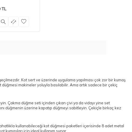
0
TL
geçilmezdir. Kot sert ve üzerinde uygulama yapılması çok zor bir kumaş
düğmesi makineler yoluyla basılabilir. Ama artık sadece bir çekiç
yin. Çakma düğme seti içinden çıkan çivi ya da vidayı yine set
atını düğmenin üzerine kapatıp düğmeyi sabitleyin. Çekiçle birkaç kez
ahatlıkla kullanabileceği kot düğmesi paketleri içerisinde 8 adet metal
t kumaşları için ideal kullanım sunar.