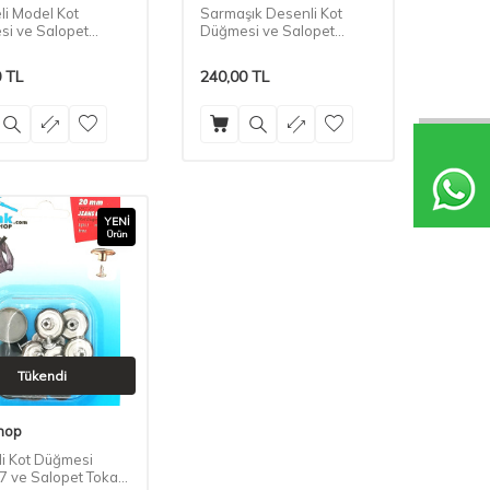
i Model Kot
Sarmaşık Desenli Kot
i ve Salopet
Düğmesi ve Salopet
 Set
Tokası Seti
0
TL
240,00
TL
YENI
Ürün
Tükendi
hop
i Kot Düğmesi
7 ve Salopet Tokası