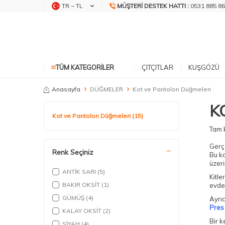
TR − TL
MÜŞTERI DESTEK HATTI :
0531 885 86
TÜM KATEGORILER
ÇITÇITLAR
KUŞGÖZÜ
Anasayfa
DÜĞMELER
Kot ve Pantolon Düğmeleri
K
Kot ve Pantolon Düğmeleri
(15)
Tam 
Gerçe
Renk Seçiniz
Bu ka
üzer
ANTİK SARI
(5)
Kitle
BAKIR OKSİT
(1)
evde 
GÜMÜŞ
(4)
Ayrı
Pres 
KALAY OKSİT
(2)
Bir k
SİYAH
(4)