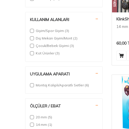
KlinkS
KULLANIM ALANLARI
14 mm 
Giyim/Spor Giyim
(3)
Dış Mekan Giyim/Mont
(2)
60,00
Çocuk/Bebek Giyimi
(3)
Kot Ürünler
(3)
UYGULAMA APARATI
Montaj Kalıplı/Aparatlı Setler
(6)
ÖLÇÜLER / EBAT
20 mm
(5)
14 mm
(1)