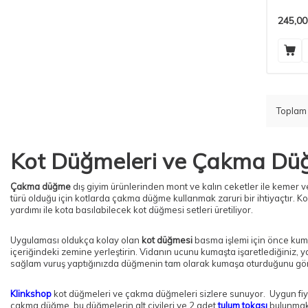
Seti
245,00
Topla
Kot Düğmeleri ve Çakma D
Çakma düğme
dış giyim ürünlerinden mont ve kalın ceketler ile kemer v
türü olduğu için kotlarda çakma düğme kullanmak zaruri bir ihtiyaçtır. K
yardımı ile kota basılabilecek kot düğmesi setleri üretiliyor.
Uygulaması oldukça kolay olan
kot düğmesi
basma işlemi için önce kuma
içeriğindeki zemine yerleştirin. Vidanın ucunu kumaşta işaretlediğiniz,
sağlam vuruş yaptığınızda düğmenin tam olarak kumaşa oturduğunu gör
Klinkshop
kot düğmeleri ve çakma düğmeleri sizlere sunuyor. Uygun fiyat
çakma düğme, bu düğmelerin alt çivileri ve 2 adet
tulum tokası
bulunmakt