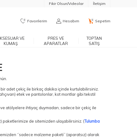
Fikir Olsun/Videolar
İletişim
0
0
Favorilerim
Hesabım
Sepetim
KSESUAR VE
PRES VE
TOPTAN
KUMAŞ
APARATLAR
SATIŞ
E
nün.
r adet çekiç ile birkaç dakika içinde kurtulabilirsiniz.
hçıvan) etek ve pantolonlar, kot montlar gibi tekstil
e ve atölyelere ihtiyaç duymadan, sadece bir çekiç ile
aketlerimize de sitemizden ulaşabilirsiniz. (
Tulumba
sitemizden ‘’sadece malzeme paketi’’ (aparatsız) alarak