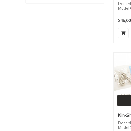
Desenl
Model 
Seti
245,00
KlinkS
Desenl
Model 