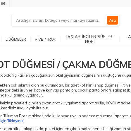
 96
Ara
TAŞLAR-İNCİLER-SÜSLER-
A
DÜĞMELER
RİVET/TROK
HOBİ
OT DÜĞMESİ / ÇAKMA DÜĞM
kapıdan çıkarken çocuğunuzun okul giysisinin düğmesinin düştüğünü düşü
kten çok sıkıntılı olan bu durumdan, bir adet kot Klinkshop düğmesi kiti ve bi
tegorideki ürünler; kot ve kanvas pantolon, çocuk pantolonları, salopet (ba
inde kullanıma uygundur.
rimizin paketleri içinden çıkan pratik uygulama aparatları ile, büyük makin
kendiniz uygulayabilirsiniz.
ca Tulumba Pres makinesinde kullanıma uygun sadece malzeme (aparatsız) p
İçin Tıklayınız
)
ez aparatlı kit aldığınızda, paket içinden çıkan malzemeniz bittiği zaman 