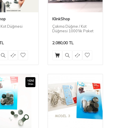
hop
KlinkShop
 Kot Düğmesi
Çakma Düğme / Kot
Düğmesi 1000'lik Paket
TL
2.080,00
TL
YENI
Ürün