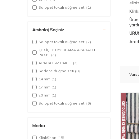
elini
Salopet tokalı düğme seti
(1)
Klink
Ürün 
yardı
Ambalaj Seçiniz
ÜRÜN
Aradı
Salopet tokalı düğme seti
(2)
ÇEKİÇLE UYGULAMA APARATLI
PAKET
(3)
APARATSIZ PAKET
(3)
Sadece düğme seti
(8)
14 mm
(1)
17 mm
(1)
20 mm
(1)
Salopet tokalı düğme seti
(6)
Marka
KlinkShop
(15)