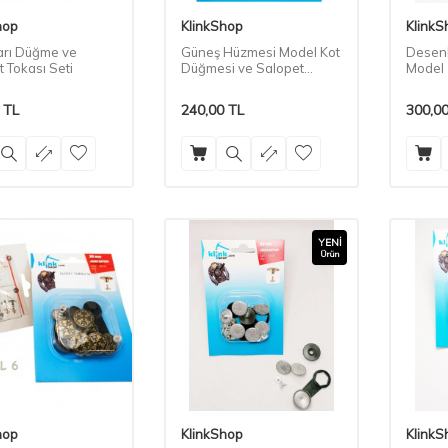
hop
KlinkShop
KlinkS
Sarı Düğme ve
Güneş Hüzmesi Model Kot
Desenl
 Tokası Seti
Düğmesi ve Salopet
Model 
Tokası Seti
Seti
TL
240,00
TL
300,0
YENI
Ürün
hop
KlinkShop
KlinkS