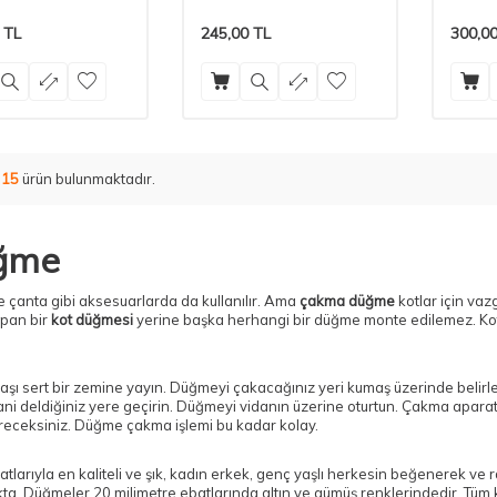
Seti
Seti
TL
245,00
TL
300,0
m
15
ürün bulunmaktadır.
üğme
e çanta gibi aksesuarlarda da kullanılır. Ama
çakma düğme
kotlar için vaz
opan bir
kot düğmesi
yerine başka herhangi bir düğme monte edilemez. Kot 
şı sert bir zemine yayın. Düğmeyi çakacağınız yeri kumaş üzerinde belirle
 yani deldiğiniz yere geçirin. Düğmeyi vidanın üzerine oturtun. Çakma apar
eceksiniz. Düğme çakma işlemi bu kadar kolay.
larıyla en kaliteli ve şık, kadın erkek, genç yaşlı herkesin beğenerek ve r
a. Düğmeler 20 milimetre ebatlarında altın ve gümüş renklerindedir. Tüm ko