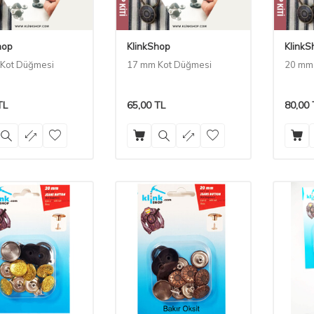
hop
KlinkShop
KlinkS
Kot Düğmesi
17 mm Kot Düğmesi
20 mm
TL
65,00
TL
80,00