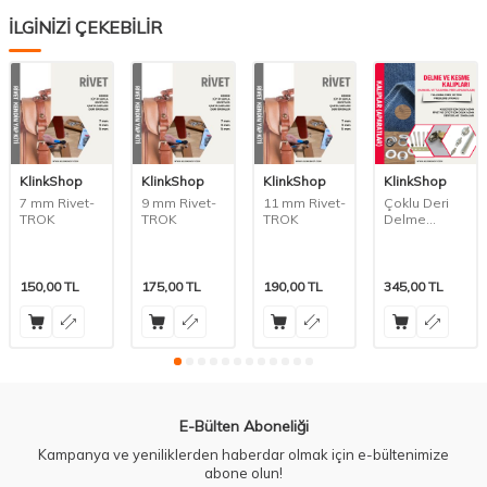
İLGİNİZİ ÇEKEBİLİR
KlinkShop
KlinkShop
KlinkShop
KlinkShop
7 mm Rivet-
9 mm Rivet-
11 mm Rivet-
Çoklu Deri
TROK
TROK
TROK
Delme
Zımbası-
Pres
Kullanımı İçin
150,00
TL
175,00
TL
190,00
TL
345,00
TL
E-Bülten Aboneliği
Kampanya ve yeniliklerden haberdar olmak için e-bültenimize
abone olun!