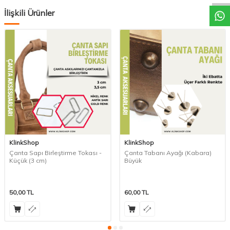
İlişkili Ürünler
KlinkShop
KlinkShop
Çanta Sapı Birleştirme Tokası -
Çanta Tabanı Ayağı (Kabara)
Küçük (3 cm)
Büyük
50,00
TL
60,00
TL