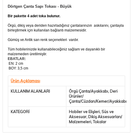
Dörtgen Çanta Sapı Tokası - Büyük
Bir pakette 4 adet toka bulunur.
Örgü, dikiş veya deriden hazırladığınız çantalarınızın askılarını, çantayla
birleştirmek için kullanılan bağlantı malzemesidir.
Gümüş ve Antik sarı renk seçenekleri vardır.
Tüm hobilerinizde kullanabileceğiniz sağlam ve dayanıklı bir
malzemeden üretilmiştir.
EBATLAR:
EN: 2 cm
BOY: 3,5 cm
Ürün Açıklaması
KULLANIM ALANLARI
Örgü Çanta/Ayakkabı, Deri
Ürünler/
Çanta/Cüzdan/Kemer/Ayakkabı
KATEGORİ
Hobiler ve Elişleri, Süs ve
Aksesuar, Dikiş Aksesuarları/
Malzemeleri, Tokalar