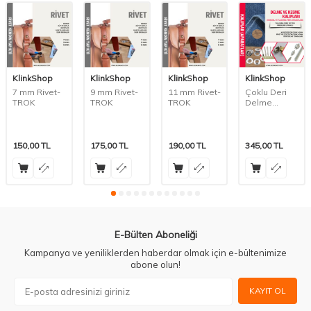
KlinkShop
KlinkShop
KlinkShop
KlinkShop
7 mm Rivet-
9 mm Rivet-
11 mm Rivet-
Çoklu Deri
TROK
TROK
TROK
Delme
Zımbası-
Pres
Kullanımı İçin
150,00
TL
175,00
TL
190,00
TL
345,00
TL
E-Bülten Aboneliği
Kampanya ve yeniliklerden haberdar olmak için e-bültenimize
abone olun!
KAYIT OL