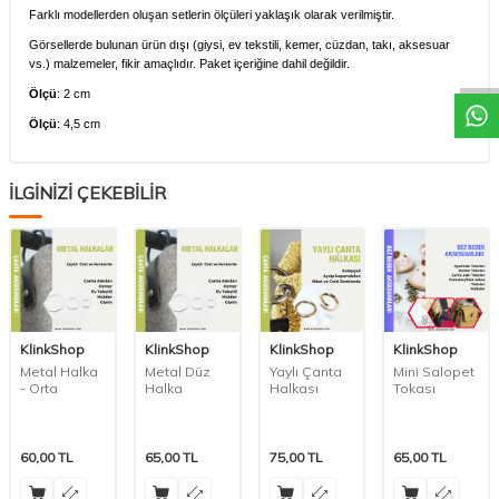
Farklı modellerden oluşan setlerin ölçüleri yaklaşık olarak verilmiştir.
Görsellerde bulunan ürün dışı (giysi, ev tekstili, kemer, cüzdan, takı, aksesuar
vs.) malzemeler, fikir amaçlıdır. Paket içeriğine dahil değildir.
Ölçü
: 2 cm
Ölçü
: 4,5 cm
İLGİNİZİ ÇEKEBİLİR
KlinkShop
KlinkShop
KlinkShop
KlinkShop
Metal Halka
Metal Düz
Yaylı Çanta
Mini Salopet
- Orta
Halka
Halkası
Tokası
60,00
TL
65,00
TL
75,00
TL
65,00
TL