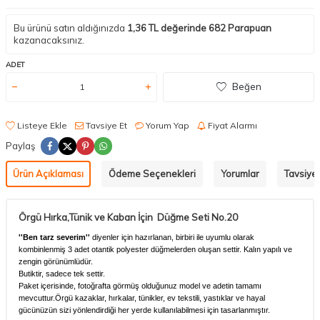
Bu ürünü satın aldığınızda
1,36
TL değerinde
682
Parapuan
kazanacaksınız.
ADET
Beğen
Listeye Ekle
Tavsiye Et
Yorum Yap
Fiyat Alarmı
Paylaş
Ürün Açıklaması
Ödeme Seçenekleri
Yorumlar
Tavsiye 
Örgü Hırka,Tünik ve Kaban İçin Düğme Seti No.20
''Ben tarz severim''
diyenler için hazırlanan, birbiri ile uyumlu olarak
kombinlenmiş 3 adet otantik polyester düğmelerden oluşan settir. Kalın yapılı ve
zengin görünümlüdür.
Butiktir, sadece tek settir.
Paket içerisinde, fotoğrafta görmüş olduğunuz model ve adetin tamamı
mevcuttur.
Örgü kazaklar, hırkalar, tünikler, ev tekstili, yastıklar ve hayal
gücünüzün sizi yönlendirdiği her yerde kullanılabilmesi için tasarlanmıştır.